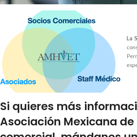
La 
con
Perm
espe
Si quieres más informaci
Asociación Mexicana de 
comercial, mándanos un