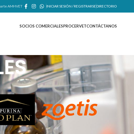
arte AMHVET
INICIAR SESIÓN / REGISTRARSE
DIRECTORIO
SOCIOS COMERCIALES
PROCERVET
CONTÁCTANOS
LES