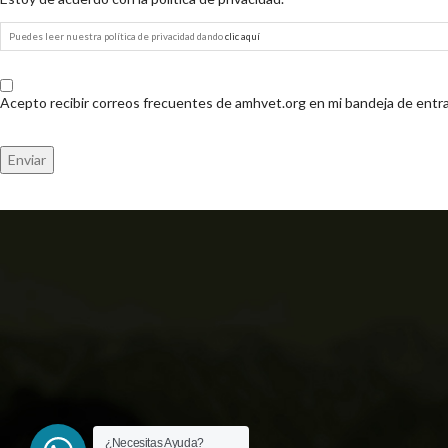
Puedes leer nuestra política de privacidad dando
clic aquí
Acepto recibir correos frecuentes de amhvet.org en mi bandeja de entr
CAPTCHA
¿Necesitas Ayuda?