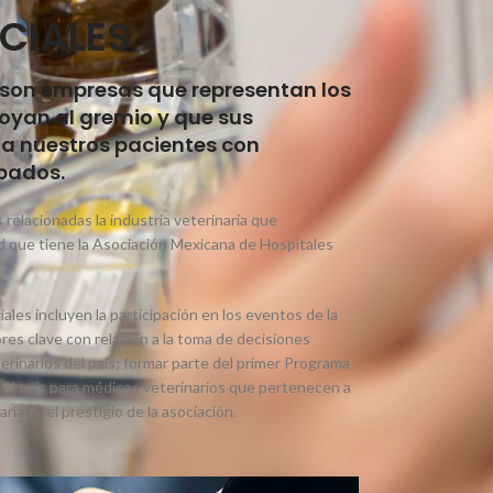
CIALES
 son empresas que representan los
oyan al gremio y que sus
 a nuestros pacientes con
bados.
relacionadas la industria veterinaria que
d que tiene la Asociación Mexicana de Hospitales
les incluyen la participación en los eventos de la
es clave con relación a la toma de decisiones
terinarios del país; formar parte del primer Programa
el país para médicos veterinarios que pertenecen a
rias y el prestigio de la asociación.