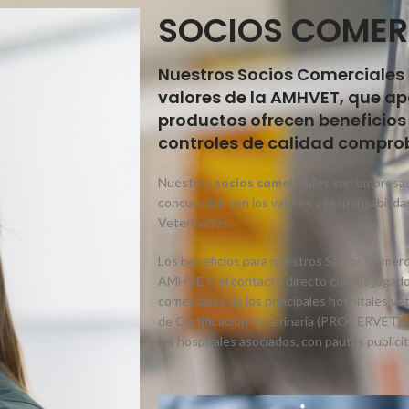
SOCIOS COMER
Nuestros Socios Comerciales
valores de la AMHVET, que ap
productos ofrecen beneficios
controles de calidad compro
Nuestros
socios comerciales
son empresas 
concuerdan con los valores y responsabilida
Veterinarios.
Los beneficios para nuestros Socios Comercia
AMHVET; el contacto directo con los jugador
comerciales de los principales hospitales ve
de Certificación Veterinaria (PROCERVET) d
los hospitales asociados, con pautas publicita