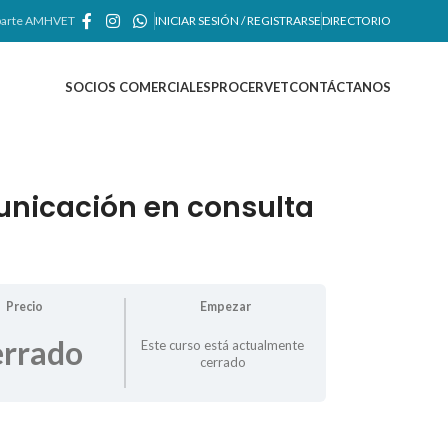
arte AMHVET
INICIAR SESIÓN / REGISTRARSE
DIRECTORIO
SOCIOS COMERCIALES
PROCERVET
CONTÁCTANOS
unicación en consulta
Precio
Empezar
rrado
Este curso está actualmente
cerrado