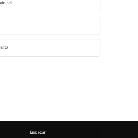
min_v4
sulta
Empezar