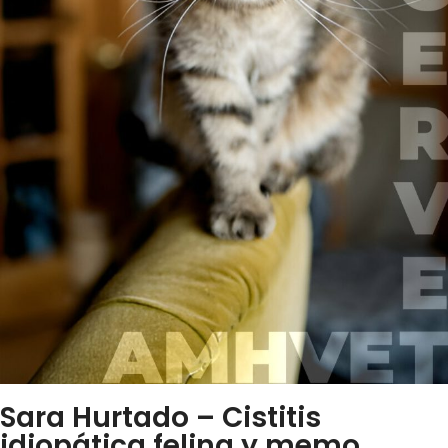
Sara Hurtado – Cistitis
idiopática felina y memo