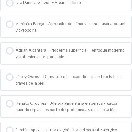
Dra Daniela Garzon – Higado al limite
0 % COMPLETO
0 / 0 pasos
Verónica Pareja – Aprendiendo cómo y cuándo usar apoquel
y cytopoint
0 % COMPLETO
0 / 0 pasos
Adrián Alcántara – Pioderma superficial – enfoque moderno
y tratamiento responsable
0 % COMPLETO
0 / 0 pasos
Liztey Ostos – Dermatopatía – cuando el intestino habla a
través de la piel
0 % COMPLETO
0 / 0 pasos
Renato Ordóñez – Alergia alimentaria en perros y gatos-
cuando el plato es parte del problema… y de la solución.
0 % COMPLETO
0 / 0 pasos
Cecilia López – La ruta diagnóstica del paciente alérgico.