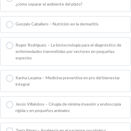
¿cómo separar el ambiente del plato?
0 % COMPLETO
0 / 0 pasos
Gonzalo Caballero – Nutrición en la dermatitis
0 % COMPLETO
0 / 0 pasos
Roger Rodríguez. – La biotecnología para el diagnóstico de
enfermedades transmitidas por vectores en pequeñas
especies
0 % COMPLETO
0 / 0 pasos
Karina Lezama – Medicina preventiva en pro del bienestar
integral
0 % COMPLETO
0 / 0 pasos
Jesús Villalobos – Cirugía de mínima invasión y endoscopia
rígida y en pequeños animales
0 % COMPLETO
0 / 0 pasos
Tania Pérez – Analgesia en el paciente oncológico