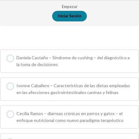
Empezar
Iniciar Sesión
Cursos de Grupo
Daniela Castaño – Síndrome de cushing – del diagnóstico a
la toma de decisiones
0 % COMPLETO
0 / 0 pasos
Ivonne Caballero – Caracteristicas de las dietas empleadas
en las afecciones gastrointestinales caninas y felinas
0 % COMPLETO
0 / 0 pasos
Cecilia Ramos – diarreas crónicas en perros y gatos – el
enfoque nutricional como nuevo paradigma terapéutico
0 % COMPLETO
0 / 0 pasos