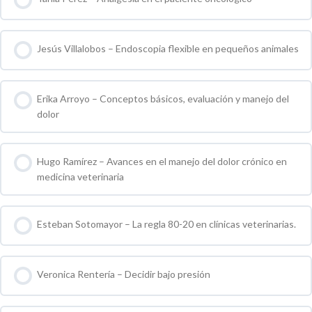
0 % COMPLETO
0 / 0 pasos
Jesús Villalobos – Endoscopia flexible en pequeños animales
0 % COMPLETO
0 / 0 pasos
Erika Arroyo – Conceptos básicos, evaluación y manejo del
dolor
0 % COMPLETO
0 / 0 pasos
Hugo Ramírez – Avances en el manejo del dolor crónico en
medicina veterinaria
0 % COMPLETO
0 / 0 pasos
Esteban Sotomayor – La regla 80-20 en clínicas veterinarias.
0 % COMPLETO
0 / 0 pasos
Veronica Rentería – Decidir bajo presión
0 % COMPLETO
0 / 0 pasos