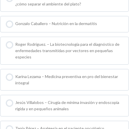
¿cómo separar el ambiente del plato?
0 % COMPLETO
0 / 0 pasos
Gonzalo Caballero – Nutrición en la dermatitis
0 % COMPLETO
0 / 0 pasos
Roger Rodríguez. – La biotecnología para el diagnóstico de
enfermedades transmitidas por vectores en pequeñas
especies
0 % COMPLETO
0 / 0 pasos
Karina Lezama – Medicina preventiva en pro del bienestar
integral
0 % COMPLETO
0 / 0 pasos
Jesús Villalobos – Cirugía de mínima invasión y endoscopia
rígida y en pequeños animales
0 % COMPLETO
0 / 0 pasos
Tania Pérez – Analgesia en el paciente oncológico