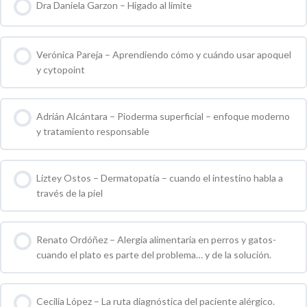
Dra Daniela Garzon – Higado al limite
0 % COMPLETO
0 / 0 pasos
Verónica Pareja – Aprendiendo cómo y cuándo usar apoquel
y cytopoint
0 % COMPLETO
0 / 0 pasos
Adrián Alcántara – Pioderma superficial – enfoque moderno
y tratamiento responsable
0 % COMPLETO
0 / 0 pasos
Liztey Ostos – Dermatopatía – cuando el intestino habla a
través de la piel
0 % COMPLETO
0 / 0 pasos
Renato Ordóñez – Alergia alimentaria en perros y gatos-
cuando el plato es parte del problema… y de la solución.
0 % COMPLETO
0 / 0 pasos
Cecilia López – La ruta diagnóstica del paciente alérgico.