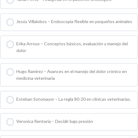
0 % COMPLETO
0 / 0 pasos
Jesús Villalobos – Endoscopia flexible en pequeños animales
0 % COMPLETO
0 / 0 pasos
Erika Arroyo – Conceptos básicos, evaluación y manejo del
dolor
0 % COMPLETO
0 / 0 pasos
Hugo Ramírez – Avances en el manejo del dolor crónico en
medicina veterinaria
0 % COMPLETO
0 / 0 pasos
Esteban Sotomayor – La regla 80-20 en clínicas veterinarias.
0 % COMPLETO
0 / 0 pasos
Veronica Rentería – Decidir bajo presión
0 % COMPLETO
0 / 0 pasos