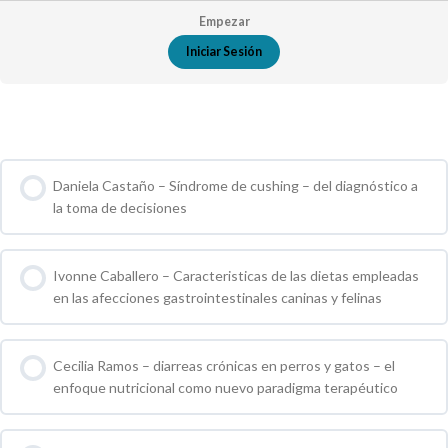
Empezar
Iniciar Sesión
Cursos de Grupo
Daniela Castaño – Síndrome de cushing – del diagnóstico a
la toma de decisiones
0 % COMPLETO
0 / 0 pasos
Ivonne Caballero – Caracteristicas de las dietas empleadas
en las afecciones gastrointestinales caninas y felinas
0 % COMPLETO
0 / 0 pasos
Cecilia Ramos – diarreas crónicas en perros y gatos – el
enfoque nutricional como nuevo paradigma terapéutico
0 % COMPLETO
0 / 0 pasos