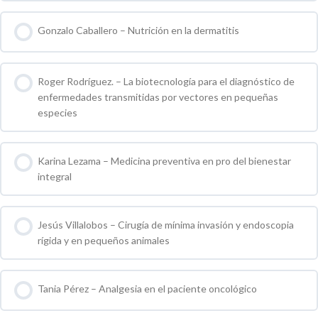
0 % COMPLETO
0 / 0 pasos
Gonzalo Caballero – Nutrición en la dermatitis
0 % COMPLETO
0 / 0 pasos
Roger Rodríguez. – La biotecnología para el diagnóstico de
enfermedades transmitidas por vectores en pequeñas
especies
0 % COMPLETO
0 / 0 pasos
Karina Lezama – Medicina preventiva en pro del bienestar
integral
0 % COMPLETO
0 / 0 pasos
Jesús Villalobos – Cirugía de mínima invasión y endoscopia
rígida y en pequeños animales
0 % COMPLETO
0 / 0 pasos
Tania Pérez – Analgesia en el paciente oncológico
0 % COMPLETO
0 / 0 pasos