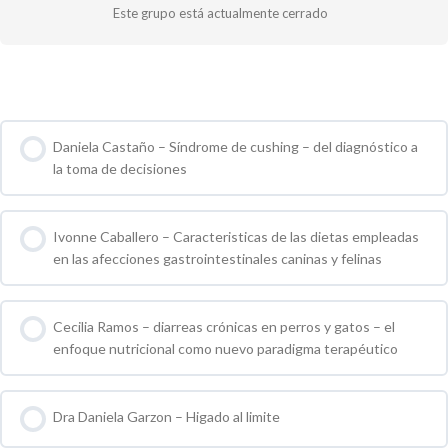
Este grupo está actualmente cerrado
Cursos de Grupo
Daniela Castaño – Síndrome de cushing – del diagnóstico a
la toma de decisiones
0 % COMPLETO
0 / 0 pasos
Ivonne Caballero – Caracteristicas de las dietas empleadas
en las afecciones gastrointestinales caninas y felinas
0 % COMPLETO
0 / 0 pasos
Cecilia Ramos – diarreas crónicas en perros y gatos – el
enfoque nutricional como nuevo paradigma terapéutico
0 % COMPLETO
0 / 0 pasos
Dra Daniela Garzon – Higado al limite