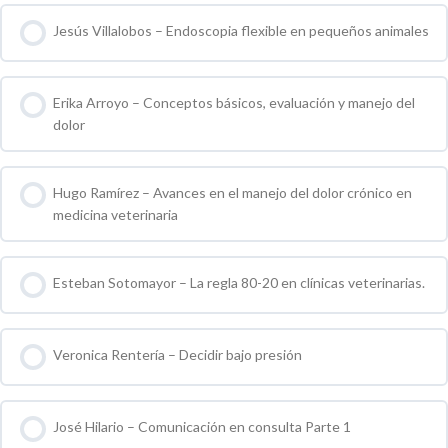
Jesús Villalobos – Endoscopia flexible en pequeños animales
0 % COMPLETO
0 / 0 pasos
Erika Arroyo – Conceptos básicos, evaluación y manejo del
dolor
0 % COMPLETO
0 / 0 pasos
Hugo Ramírez – Avances en el manejo del dolor crónico en
medicina veterinaria
0 % COMPLETO
0 / 0 pasos
Esteban Sotomayor – La regla 80-20 en clínicas veterinarias.
0 % COMPLETO
0 / 0 pasos
Veronica Rentería – Decidir bajo presión
0 % COMPLETO
0 / 0 pasos
José Hilario – Comunicación en consulta Parte 1