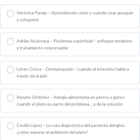
0 % COMPLETO
0 / 0 pasos
Verónica Pareja – Aprendiendo cómo y cuándo usar apoquel
y cytopoint
0 % COMPLETO
0 / 0 pasos
Adrián Alcántara – Pioderma superficial – enfoque moderno
y tratamiento responsable
0 % COMPLETO
0 / 0 pasos
Liztey Ostos – Dermatopatía – cuando el intestino habla a
través de la piel
0 % COMPLETO
0 / 0 pasos
Renato Ordóñez – Alergia alimentaria en perros y gatos-
cuando el plato es parte del problema… y de la solución.
0 % COMPLETO
0 / 0 pasos
Cecilia López – La ruta diagnóstica del paciente alérgico.
¿cómo separar el ambiente del plato?