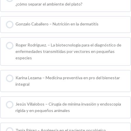
¿cómo separar el ambiente del plato?
0 % COMPLETO
0 / 0 pasos
Gonzalo Caballero – Nutrición en la dermatitis
0 % COMPLETO
0 / 0 pasos
Roger Rodríguez. – La biotecnología para el diagnóstico de
enfermedades transmitidas por vectores en pequeñas
especies
0 % COMPLETO
0 / 0 pasos
Karina Lezama – Medicina preventiva en pro del bienestar
integral
0 % COMPLETO
0 / 0 pasos
Jesús Villalobos – Cirugía de mínima invasión y endoscopia
rígida y en pequeños animales
0 % COMPLETO
0 / 0 pasos
Tania Pérez – Analgesia en el paciente oncológico