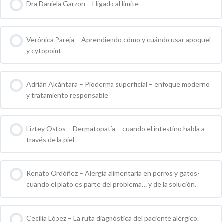
Dra Daniela Garzon – Higado al limite
0 % COMPLETO
0 / 0 pasos
Verónica Pareja – Aprendiendo cómo y cuándo usar apoquel
y cytopoint
0 % COMPLETO
0 / 0 pasos
Adrián Alcántara – Pioderma superficial – enfoque moderno
y tratamiento responsable
0 % COMPLETO
0 / 0 pasos
Liztey Ostos – Dermatopatía – cuando el intestino habla a
través de la piel
0 % COMPLETO
0 / 0 pasos
Renato Ordóñez – Alergia alimentaria en perros y gatos-
cuando el plato es parte del problema… y de la solución.
0 % COMPLETO
0 / 0 pasos
Cecilia López – La ruta diagnóstica del paciente alérgico.