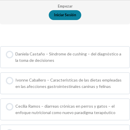
Empezar
Iniciar Sesión
Cursos de Grupo
Daniela Castaño – Síndrome de cushing – del diagnóstico a
la toma de decisiones
0 % COMPLETO
0 / 0 pasos
Ivonne Caballero – Caracteristicas de las dietas empleadas
en las afecciones gastrointestinales caninas y felinas
0 % COMPLETO
0 / 0 pasos
Cecilia Ramos – diarreas crónicas en perros y gatos – el
enfoque nutricional como nuevo paradigma terapéutico
0 % COMPLETO
0 / 0 pasos