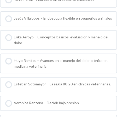
0 % COMPLETO
0 / 0 pasos
Jesús Villalobos – Endoscopia flexible en pequeños animales
0 % COMPLETO
0 / 0 pasos
Erika Arroyo – Conceptos básicos, evaluación y manejo del
dolor
0 % COMPLETO
0 / 0 pasos
Hugo Ramírez – Avances en el manejo del dolor crónico en
medicina veterinaria
0 % COMPLETO
0 / 0 pasos
Esteban Sotomayor – La regla 80-20 en clínicas veterinarias.
0 % COMPLETO
0 / 0 pasos
Veronica Rentería – Decidir bajo presión
0 % COMPLETO
0 / 0 pasos