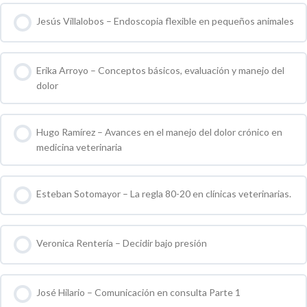
Jesús Villalobos – Endoscopia flexible en pequeños animales
0 % COMPLETO
0 / 0 pasos
Erika Arroyo – Conceptos básicos, evaluación y manejo del
dolor
0 % COMPLETO
0 / 0 pasos
Hugo Ramírez – Avances en el manejo del dolor crónico en
medicina veterinaria
0 % COMPLETO
0 / 0 pasos
Esteban Sotomayor – La regla 80-20 en clínicas veterinarias.
0 % COMPLETO
0 / 0 pasos
Veronica Rentería – Decidir bajo presión
0 % COMPLETO
0 / 0 pasos
José Hilario – Comunicación en consulta Parte 1