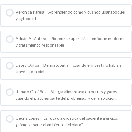
0 % COMPLETO
0 / 0 pasos
Verónica Pareja – Aprendiendo cómo y cuándo usar apoquel
y cytopoint
0 % COMPLETO
0 / 0 pasos
Adrián Alcántara – Pioderma superficial – enfoque moderno
y tratamiento responsable
0 % COMPLETO
0 / 0 pasos
Liztey Ostos – Dermatopatía – cuando el intestino habla a
través de la piel
0 % COMPLETO
0 / 0 pasos
Renato Ordóñez – Alergia alimentaria en perros y gatos-
cuando el plato es parte del problema… y de la solución.
0 % COMPLETO
0 / 0 pasos
Cecilia López – La ruta diagnóstica del paciente alérgico.
¿cómo separar el ambiente del plato?