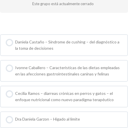
Este grupo está actualmente cerrado
Cursos de Grupo
Daniela Castaño – Síndrome de cushing – del diagnóstico a
la toma de decisiones
0 % COMPLETO
0 / 0 pasos
Ivonne Caballero – Caracteristicas de las dietas empleadas
en las afecciones gastrointestinales caninas y felinas
0 % COMPLETO
0 / 0 pasos
Cecilia Ramos – diarreas crónicas en perros y gatos – el
enfoque nutricional como nuevo paradigma terapéutico
0 % COMPLETO
0 / 0 pasos
Dra Daniela Garzon – Higado al limite