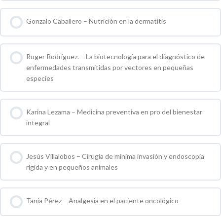
0 % COMPLETO
0 / 0 pasos
Gonzalo Caballero – Nutrición en la dermatitis
0 % COMPLETO
0 / 0 pasos
Roger Rodríguez. – La biotecnología para el diagnóstico de
enfermedades transmitidas por vectores en pequeñas
especies
0 % COMPLETO
0 / 0 pasos
Karina Lezama – Medicina preventiva en pro del bienestar
integral
0 % COMPLETO
0 / 0 pasos
Jesús Villalobos – Cirugía de mínima invasión y endoscopia
rígida y en pequeños animales
0 % COMPLETO
0 / 0 pasos
Tania Pérez – Analgesia en el paciente oncológico
0 % COMPLETO
0 / 0 pasos