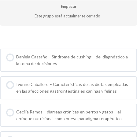
Empezar
Este grupo está actualmente cerrado
Cursos de Grupo
Daniela Castaño – Síndrome de cushing – del diagnóstico a
la toma de decisiones
0 % COMPLETO
0 / 0 pasos
Ivonne Caballero – Caracteristicas de las dietas empleadas
en las afecciones gastrointestinales caninas y felinas
0 % COMPLETO
0 / 0 pasos
Cecilia Ramos – diarreas crónicas en perros y gatos – el
enfoque nutricional como nuevo paradigma terapéutico
0 % COMPLETO
0 / 0 pasos