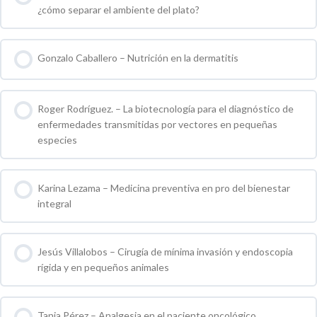
¿cómo separar el ambiente del plato?
0 % COMPLETO
0 / 0 pasos
Gonzalo Caballero – Nutrición en la dermatitis
0 % COMPLETO
0 / 0 pasos
Roger Rodríguez. – La biotecnología para el diagnóstico de
enfermedades transmitidas por vectores en pequeñas
especies
0 % COMPLETO
0 / 0 pasos
Karina Lezama – Medicina preventiva en pro del bienestar
integral
0 % COMPLETO
0 / 0 pasos
Jesús Villalobos – Cirugía de mínima invasión y endoscopia
rígida y en pequeños animales
0 % COMPLETO
0 / 0 pasos
Tania Pérez – Analgesia en el paciente oncológico