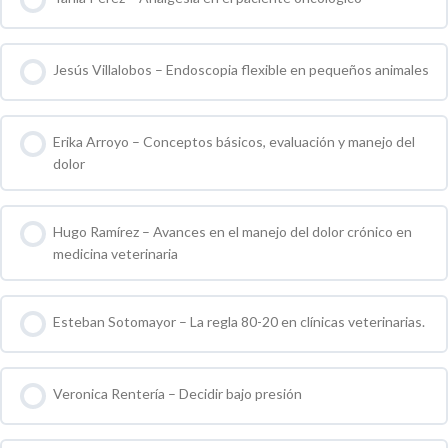
0 % COMPLETO
0 / 0 pasos
Jesús Villalobos – Endoscopia flexible en pequeños animales
0 % COMPLETO
0 / 0 pasos
Erika Arroyo – Conceptos básicos, evaluación y manejo del
dolor
0 % COMPLETO
0 / 0 pasos
Hugo Ramírez – Avances en el manejo del dolor crónico en
medicina veterinaria
0 % COMPLETO
0 / 0 pasos
Esteban Sotomayor – La regla 80-20 en clínicas veterinarias.
0 % COMPLETO
0 / 0 pasos
Veronica Rentería – Decidir bajo presión
0 % COMPLETO
0 / 0 pasos