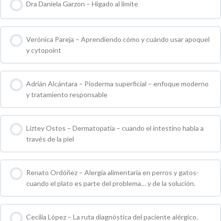
Dra Daniela Garzon – Higado al limite
0 % COMPLETO
0 / 0 pasos
Verónica Pareja – Aprendiendo cómo y cuándo usar apoquel
y cytopoint
0 % COMPLETO
0 / 0 pasos
Adrián Alcántara – Pioderma superficial – enfoque moderno
y tratamiento responsable
0 % COMPLETO
0 / 0 pasos
Liztey Ostos – Dermatopatía – cuando el intestino habla a
través de la piel
0 % COMPLETO
0 / 0 pasos
Renato Ordóñez – Alergia alimentaria en perros y gatos-
cuando el plato es parte del problema… y de la solución.
0 % COMPLETO
0 / 0 pasos
Cecilia López – La ruta diagnóstica del paciente alérgico.