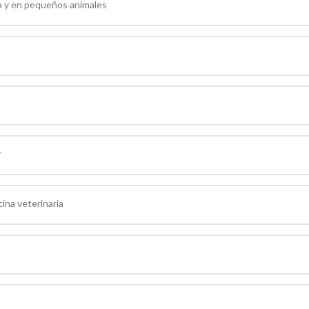
da y en pequeños animales
r
ina veterinaria