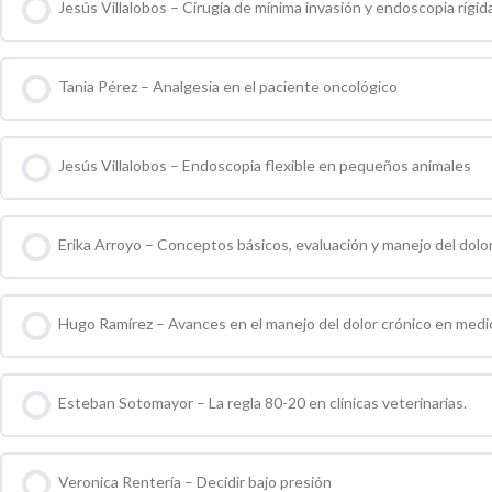
Jesús Villalobos – Cirugía de mínima invasión y endoscopia rígi
0 % COMPLETO
0 / 0 pasos
Tania Pérez – Analgesia en el paciente oncológico
0 % COMPLETO
0 / 0 pasos
Jesús Villalobos – Endoscopia flexible en pequeños animales
0 % COMPLETO
0 / 0 pasos
Erika Arroyo – Conceptos básicos, evaluación y manejo del dolo
0 % COMPLETO
0 / 0 pasos
Hugo Ramírez – Avances en el manejo del dolor crónico en medic
0 % COMPLETO
0 / 0 pasos
Esteban Sotomayor – La regla 80-20 en clínicas veterinarias.
0 % COMPLETO
0 / 0 pasos
Veronica Rentería – Decidir bajo presión