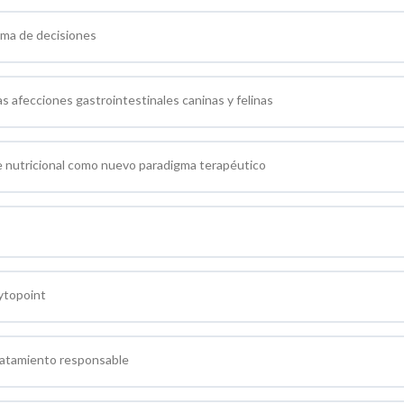
oma de decisiones
s afecciones gastrointestinales caninas y felinas
ue nutricional como nuevo paradigma terapéutico
ytopoint
ratamiento responsable