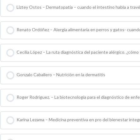
Liztey Ostos – Dermatopatía – cuando el intestino habla a través
0 % COMPLETO
0 / 0 pasos
Renato Ordóñez – Alergia alimentaria en perros y gatos- cuando 
0 % COMPLETO
0 / 0 pasos
Cecilia López – La ruta diagnóstica del paciente alérgico. ¿cómo
0 % COMPLETO
0 / 0 pasos
Gonzalo Caballero – Nutrición en la dermatitis
0 % COMPLETO
0 / 0 pasos
Roger Rodríguez. – La biotecnología para el diagnóstico de en
0 % COMPLETO
0 / 0 pasos
Karina Lezama – Medicina preventiva en pro del bienestar integr
0 % COMPLETO
0 / 0 pasos