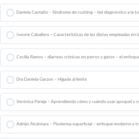
Daniela Castaño – Síndrome de cushing – del diagnóstico a la t
0 % COMPLETO
0 / 0 pasos
Ivonne Caballero – Caracteristicas de las dietas empleadas en la
0 % COMPLETO
0 / 0 pasos
Cecilia Ramos – diarreas crónicas en perros y gatos – el enfoq
0 % COMPLETO
0 / 0 pasos
Dra Daniela Garzon – Higado al limite
0 % COMPLETO
0 / 0 pasos
Verónica Pareja – Aprendiendo cómo y cuándo usar apoquel y c
0 % COMPLETO
0 / 0 pasos
Adrián Alcántara – Pioderma superficial – enfoque moderno y t
0 % COMPLETO
0 / 0 pasos