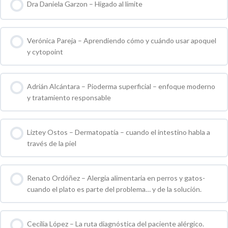
Dra Daniela Garzon – Higado al limite
0 % COMPLETO
0 / 0 pasos
Verónica Pareja – Aprendiendo cómo y cuándo usar apoquel
y cytopoint
0 % COMPLETO
0 / 0 pasos
Adrián Alcántara – Pioderma superficial – enfoque moderno
y tratamiento responsable
0 % COMPLETO
0 / 0 pasos
Liztey Ostos – Dermatopatía – cuando el intestino habla a
través de la piel
0 % COMPLETO
0 / 0 pasos
Renato Ordóñez – Alergia alimentaria en perros y gatos-
cuando el plato es parte del problema… y de la solución.
0 % COMPLETO
0 / 0 pasos
Cecilia López – La ruta diagnóstica del paciente alérgico.