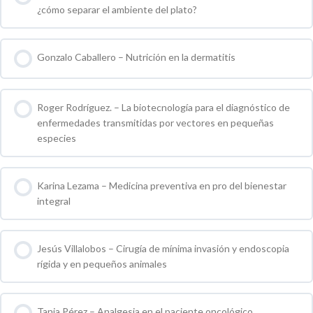
¿cómo separar el ambiente del plato?
0 % COMPLETO
0 / 0 pasos
Gonzalo Caballero – Nutrición en la dermatitis
0 % COMPLETO
0 / 0 pasos
Roger Rodríguez. – La biotecnología para el diagnóstico de
enfermedades transmitidas por vectores en pequeñas
especies
0 % COMPLETO
0 / 0 pasos
Karina Lezama – Medicina preventiva en pro del bienestar
integral
0 % COMPLETO
0 / 0 pasos
Jesús Villalobos – Cirugía de mínima invasión y endoscopia
rígida y en pequeños animales
0 % COMPLETO
0 / 0 pasos
Tania Pérez – Analgesia en el paciente oncológico