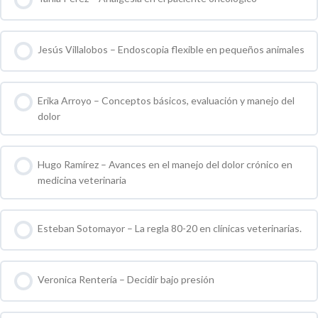
0 % COMPLETO
0 / 0 pasos
Jesús Villalobos – Endoscopia flexible en pequeños animales
0 % COMPLETO
0 / 0 pasos
Erika Arroyo – Conceptos básicos, evaluación y manejo del
dolor
0 % COMPLETO
0 / 0 pasos
Hugo Ramírez – Avances en el manejo del dolor crónico en
medicina veterinaria
0 % COMPLETO
0 / 0 pasos
Esteban Sotomayor – La regla 80-20 en clínicas veterinarias.
0 % COMPLETO
0 / 0 pasos
Veronica Rentería – Decidir bajo presión
0 % COMPLETO
0 / 0 pasos