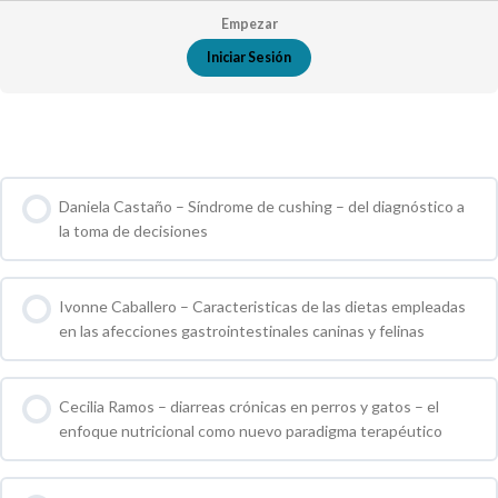
Empezar
Iniciar Sesión
Cursos de Grupo
Daniela Castaño – Síndrome de cushing – del diagnóstico a
la toma de decisiones
0 % COMPLETO
0 / 0 pasos
Ivonne Caballero – Caracteristicas de las dietas empleadas
en las afecciones gastrointestinales caninas y felinas
0 % COMPLETO
0 / 0 pasos
Cecilia Ramos – diarreas crónicas en perros y gatos – el
enfoque nutricional como nuevo paradigma terapéutico
0 % COMPLETO
0 / 0 pasos