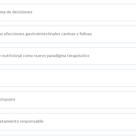
oma de decisiones
s afecciones gastrointestinales caninas y felinas
ue nutricional como nuevo paradigma terapéutico
ytopoint
ratamiento responsable