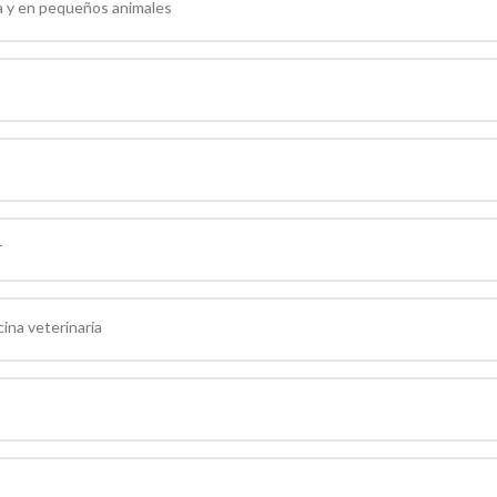
da y en pequeños animales
r
ina veterinaria