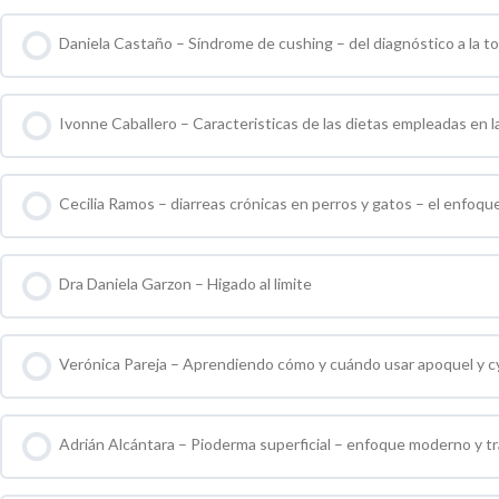
Daniela Castaño – Síndrome de cushing – del diagnóstico a la t
0 % COMPLETO
0 / 0 pasos
Ivonne Caballero – Caracteristicas de las dietas empleadas en la
0 % COMPLETO
0 / 0 pasos
Cecilia Ramos – diarreas crónicas en perros y gatos – el enfoq
0 % COMPLETO
0 / 0 pasos
Dra Daniela Garzon – Higado al limite
0 % COMPLETO
0 / 0 pasos
Verónica Pareja – Aprendiendo cómo y cuándo usar apoquel y c
0 % COMPLETO
0 / 0 pasos
Adrián Alcántara – Pioderma superficial – enfoque moderno y t
0 % COMPLETO
0 / 0 pasos