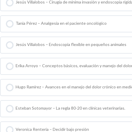
Jesús Villalobos – Cirugía de mínima invasión y endoscopia rígi
0 % COMPLETO
0 / 0 pasos
Tania Pérez – Analgesia en el paciente oncológico
0 % COMPLETO
0 / 0 pasos
Jesús Villalobos – Endoscopia flexible en pequeños animales
0 % COMPLETO
0 / 0 pasos
Erika Arroyo – Conceptos básicos, evaluación y manejo del dolo
0 % COMPLETO
0 / 0 pasos
Hugo Ramírez – Avances en el manejo del dolor crónico en medic
0 % COMPLETO
0 / 0 pasos
Esteban Sotomayor – La regla 80-20 en clínicas veterinarias.
0 % COMPLETO
0 / 0 pasos
Veronica Rentería – Decidir bajo presión