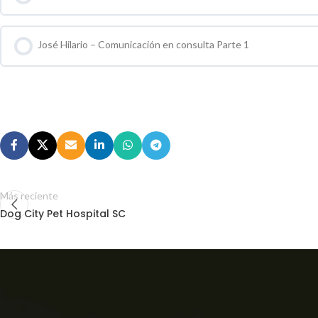
0 % COMPLETO
0 / 0 pasos
José Hilario – Comunicación en consulta Parte 1
0 % COMPLETO
0 / 0 pasos
Más reciente
Dog City Pet Hospital SC