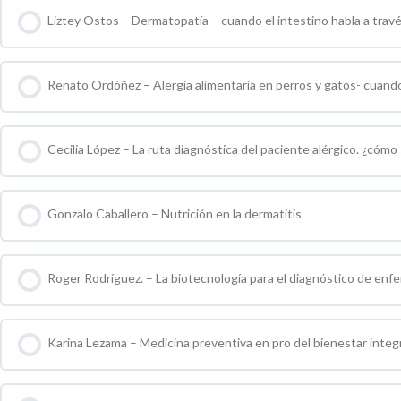
Liztey Ostos – Dermatopatía – cuando el intestino habla a través
0 % COMPLETO
0 / 0 pasos
Renato Ordóñez – Alergia alimentaria en perros y gatos- cuando 
0 % COMPLETO
0 / 0 pasos
Cecilia López – La ruta diagnóstica del paciente alérgico. ¿cómo
0 % COMPLETO
0 / 0 pasos
Gonzalo Caballero – Nutrición en la dermatitis
0 % COMPLETO
0 / 0 pasos
Roger Rodríguez. – La biotecnología para el diagnóstico de en
0 % COMPLETO
0 / 0 pasos
Karina Lezama – Medicina preventiva en pro del bienestar integr
0 % COMPLETO
0 / 0 pasos