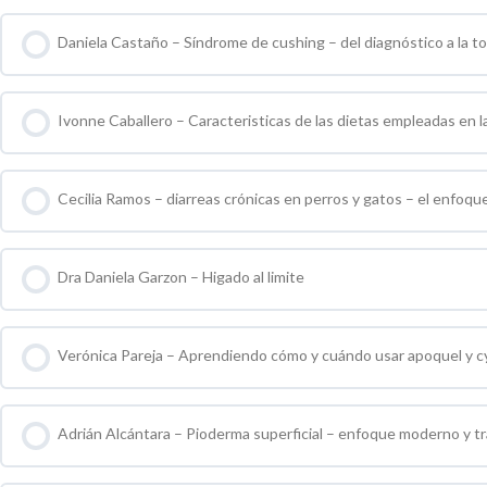
Daniela Castaño – Síndrome de cushing – del diagnóstico a la t
0 % COMPLETO
0 / 0 pasos
Ivonne Caballero – Caracteristicas de las dietas empleadas en la
0 % COMPLETO
0 / 0 pasos
Cecilia Ramos – diarreas crónicas en perros y gatos – el enfoq
0 % COMPLETO
0 / 0 pasos
Dra Daniela Garzon – Higado al limite
0 % COMPLETO
0 / 0 pasos
Verónica Pareja – Aprendiendo cómo y cuándo usar apoquel y c
0 % COMPLETO
0 / 0 pasos
Adrián Alcántara – Pioderma superficial – enfoque moderno y t
0 % COMPLETO
0 / 0 pasos