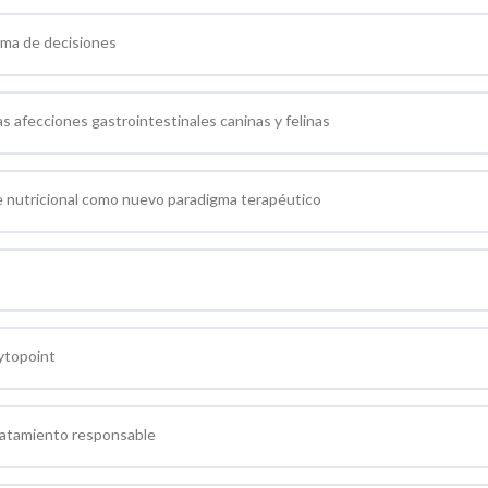
oma de decisiones
s afecciones gastrointestinales caninas y felinas
ue nutricional como nuevo paradigma terapéutico
ytopoint
ratamiento responsable