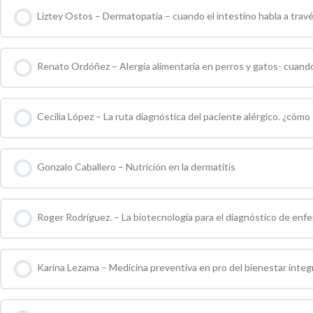
Liztey Ostos – Dermatopatía – cuando el intestino habla a través
0 % COMPLETO
0 / 0 pasos
Renato Ordóñez – Alergia alimentaria en perros y gatos- cuando 
0 % COMPLETO
0 / 0 pasos
Cecilia López – La ruta diagnóstica del paciente alérgico. ¿cómo
0 % COMPLETO
0 / 0 pasos
Gonzalo Caballero – Nutrición en la dermatitis
0 % COMPLETO
0 / 0 pasos
Roger Rodríguez. – La biotecnología para el diagnóstico de en
0 % COMPLETO
0 / 0 pasos
Karina Lezama – Medicina preventiva en pro del bienestar integr
0 % COMPLETO
0 / 0 pasos