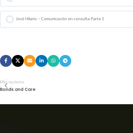
0 % COMPLETO
0 / 0 pasos
José Hilario – Comunicación en consulta Parte 1
0 % COMPLETO
0 / 0 pasos
Más reciente
Bonds and Care