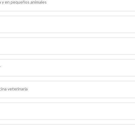
da y en pequeños animales
r
ina veterinaria