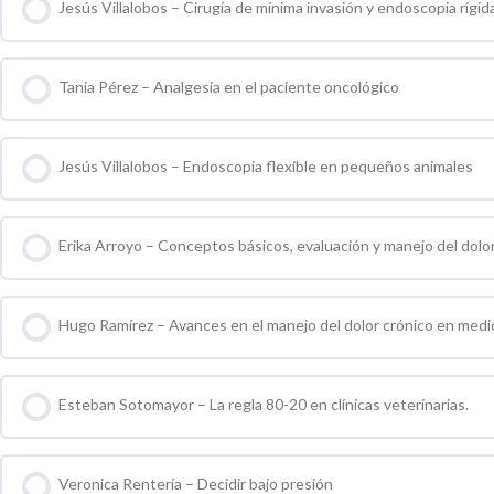
Jesús Villalobos – Cirugía de mínima invasión y endoscopia rígi
0 % COMPLETO
0 / 0 pasos
Tania Pérez – Analgesia en el paciente oncológico
0 % COMPLETO
0 / 0 pasos
Jesús Villalobos – Endoscopia flexible en pequeños animales
0 % COMPLETO
0 / 0 pasos
Erika Arroyo – Conceptos básicos, evaluación y manejo del dolo
0 % COMPLETO
0 / 0 pasos
Hugo Ramírez – Avances en el manejo del dolor crónico en medic
0 % COMPLETO
0 / 0 pasos
Esteban Sotomayor – La regla 80-20 en clínicas veterinarias.
0 % COMPLETO
0 / 0 pasos
Veronica Rentería – Decidir bajo presión