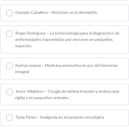
0 % COMPLETO
0 / 0 pasos
Gonzalo Caballero – Nutrición en la dermatitis
0 % COMPLETO
0 / 0 pasos
Roger Rodríguez. – La biotecnología para el diagnóstico de
enfermedades transmitidas por vectores en pequeñas
especies
0 % COMPLETO
0 / 0 pasos
Karina Lezama – Medicina preventiva en pro del bienestar
integral
0 % COMPLETO
0 / 0 pasos
Jesús Villalobos – Cirugía de mínima invasión y endoscopia
rígida y en pequeños animales
0 % COMPLETO
0 / 0 pasos
Tania Pérez – Analgesia en el paciente oncológico
0 % COMPLETO
0 / 0 pasos