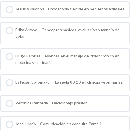
Jesús Villalobos – Endoscopia flexible en pequeños animales
0 % COMPLETO
0 / 0 pasos
Erika Arroyo – Conceptos básicos, evaluación y manejo del
dolor
0 % COMPLETO
0 / 0 pasos
Hugo Ramírez – Avances en el manejo del dolor crónico en
medicina veterinaria
0 % COMPLETO
0 / 0 pasos
Esteban Sotomayor – La regla 80-20 en clínicas veterinarias.
0 % COMPLETO
0 / 0 pasos
Veronica Rentería – Decidir bajo presión
0 % COMPLETO
0 / 0 pasos
José Hilario – Comunicación en consulta Parte 1