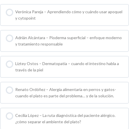
0 % COMPLETO
0 / 0 pasos
Verónica Pareja – Aprendiendo cómo y cuándo usar apoquel
y cytopoint
0 % COMPLETO
0 / 0 pasos
Adrián Alcántara – Pioderma superficial – enfoque moderno
y tratamiento responsable
0 % COMPLETO
0 / 0 pasos
Liztey Ostos – Dermatopatía – cuando el intestino habla a
través de la piel
0 % COMPLETO
0 / 0 pasos
Renato Ordóñez – Alergia alimentaria en perros y gatos-
cuando el plato es parte del problema… y de la solución.
0 % COMPLETO
0 / 0 pasos
Cecilia López – La ruta diagnóstica del paciente alérgico.
¿cómo separar el ambiente del plato?