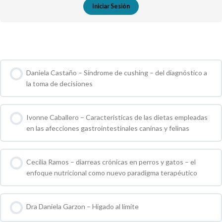
Iniciar Sesión
Cursos de Grupo
Daniela Castaño – Síndrome de cushing – del diagnóstico a
la toma de decisiones
0 % COMPLETO
0 / 0 pasos
Ivonne Caballero – Caracteristicas de las dietas empleadas
en las afecciones gastrointestinales caninas y felinas
0 % COMPLETO
0 / 0 pasos
Cecilia Ramos – diarreas crónicas en perros y gatos – el
enfoque nutricional como nuevo paradigma terapéutico
0 % COMPLETO
0 / 0 pasos
Dra Daniela Garzon – Higado al limite