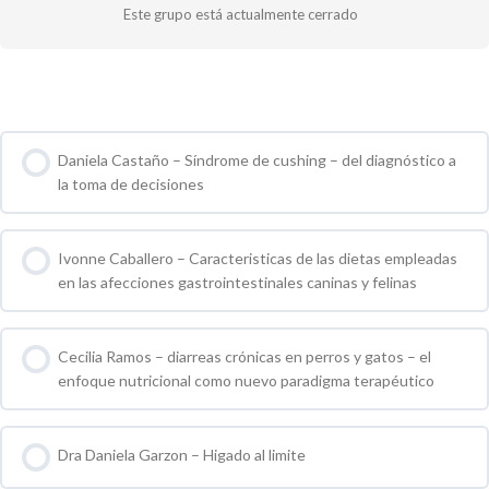
Este grupo está actualmente cerrado
Cursos de Grupo
Daniela Castaño – Síndrome de cushing – del diagnóstico a
la toma de decisiones
0 % COMPLETO
0 / 0 pasos
Ivonne Caballero – Caracteristicas de las dietas empleadas
en las afecciones gastrointestinales caninas y felinas
0 % COMPLETO
0 / 0 pasos
Cecilia Ramos – diarreas crónicas en perros y gatos – el
enfoque nutricional como nuevo paradigma terapéutico
0 % COMPLETO
0 / 0 pasos
Dra Daniela Garzon – Higado al limite