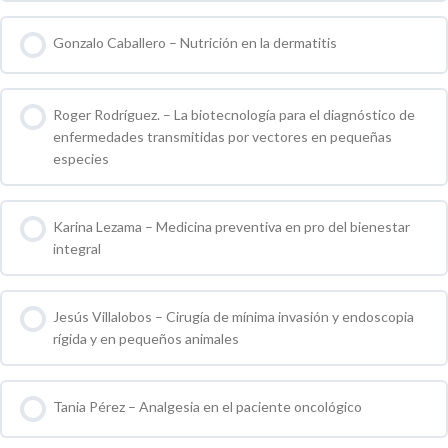
0 % COMPLETO
0 / 0 pasos
Gonzalo Caballero – Nutrición en la dermatitis
0 % COMPLETO
0 / 0 pasos
Roger Rodríguez. – La biotecnología para el diagnóstico de
enfermedades transmitidas por vectores en pequeñas
especies
0 % COMPLETO
0 / 0 pasos
Karina Lezama – Medicina preventiva en pro del bienestar
integral
0 % COMPLETO
0 / 0 pasos
Jesús Villalobos – Cirugía de mínima invasión y endoscopia
rígida y en pequeños animales
0 % COMPLETO
0 / 0 pasos
Tania Pérez – Analgesia en el paciente oncológico
0 % COMPLETO
0 / 0 pasos