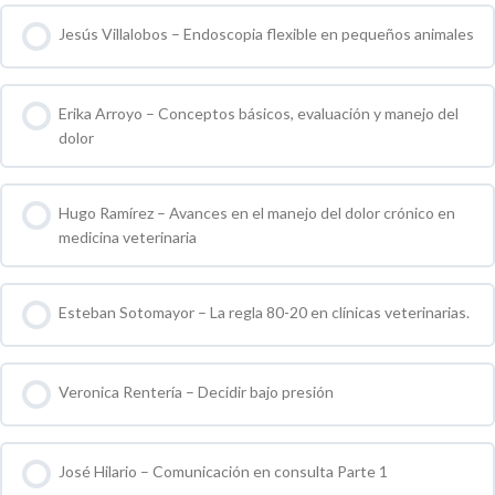
Jesús Villalobos – Endoscopia flexible en pequeños animales
0 % COMPLETO
0 / 0 pasos
Erika Arroyo – Conceptos básicos, evaluación y manejo del
dolor
0 % COMPLETO
0 / 0 pasos
Hugo Ramírez – Avances en el manejo del dolor crónico en
medicina veterinaria
0 % COMPLETO
0 / 0 pasos
Esteban Sotomayor – La regla 80-20 en clínicas veterinarias.
0 % COMPLETO
0 / 0 pasos
Veronica Rentería – Decidir bajo presión
0 % COMPLETO
0 / 0 pasos
José Hilario – Comunicación en consulta Parte 1