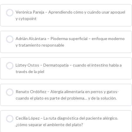
0 % COMPLETO
0 / 0 pasos
Verónica Pareja – Aprendiendo cómo y cuándo usar apoquel
y cytopoint
0 % COMPLETO
0 / 0 pasos
Adrián Alcántara – Pioderma superficial – enfoque moderno
y tratamiento responsable
0 % COMPLETO
0 / 0 pasos
Liztey Ostos – Dermatopatía – cuando el intestino habla a
través de la piel
0 % COMPLETO
0 / 0 pasos
Renato Ordóñez – Alergia alimentaria en perros y gatos-
cuando el plato es parte del problema… y de la solución.
0 % COMPLETO
0 / 0 pasos
Cecilia López – La ruta diagnóstica del paciente alérgico.
¿cómo separar el ambiente del plato?