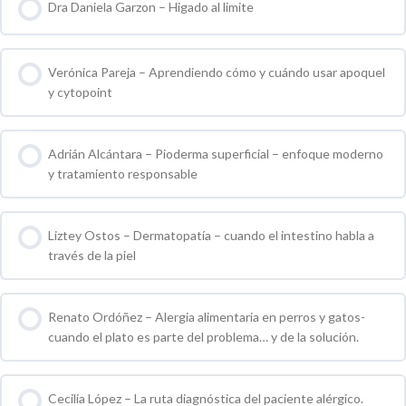
Dra Daniela Garzon – Higado al limite
0 % COMPLETO
0 / 0 pasos
Verónica Pareja – Aprendiendo cómo y cuándo usar apoquel
y cytopoint
0 % COMPLETO
0 / 0 pasos
Adrián Alcántara – Pioderma superficial – enfoque moderno
y tratamiento responsable
0 % COMPLETO
0 / 0 pasos
Liztey Ostos – Dermatopatía – cuando el intestino habla a
través de la piel
0 % COMPLETO
0 / 0 pasos
Renato Ordóñez – Alergia alimentaria en perros y gatos-
cuando el plato es parte del problema… y de la solución.
0 % COMPLETO
0 / 0 pasos
Cecilia López – La ruta diagnóstica del paciente alérgico.