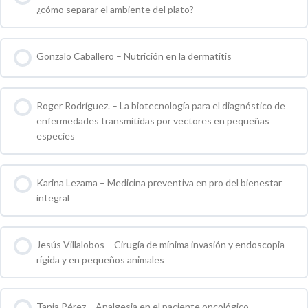
¿cómo separar el ambiente del plato?
0 % COMPLETO
0 / 0 pasos
Gonzalo Caballero – Nutrición en la dermatitis
0 % COMPLETO
0 / 0 pasos
Roger Rodríguez. – La biotecnología para el diagnóstico de
enfermedades transmitidas por vectores en pequeñas
especies
0 % COMPLETO
0 / 0 pasos
Karina Lezama – Medicina preventiva en pro del bienestar
integral
0 % COMPLETO
0 / 0 pasos
Jesús Villalobos – Cirugía de mínima invasión y endoscopia
rígida y en pequeños animales
0 % COMPLETO
0 / 0 pasos
Tania Pérez – Analgesia en el paciente oncológico