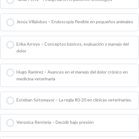
0 % COMPLETO
0 / 0 pasos
Jesús Villalobos – Endoscopia flexible en pequeños animales
0 % COMPLETO
0 / 0 pasos
Erika Arroyo – Conceptos básicos, evaluación y manejo del
dolor
0 % COMPLETO
0 / 0 pasos
Hugo Ramírez – Avances en el manejo del dolor crónico en
medicina veterinaria
0 % COMPLETO
0 / 0 pasos
Esteban Sotomayor – La regla 80-20 en clínicas veterinarias.
0 % COMPLETO
0 / 0 pasos
Veronica Rentería – Decidir bajo presión
0 % COMPLETO
0 / 0 pasos