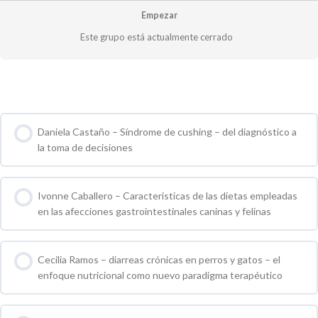
Empezar
Este grupo está actualmente cerrado
Cursos de Grupo
Daniela Castaño – Síndrome de cushing – del diagnóstico a
la toma de decisiones
0 % COMPLETO
0 / 0 pasos
Ivonne Caballero – Caracteristicas de las dietas empleadas
en las afecciones gastrointestinales caninas y felinas
0 % COMPLETO
0 / 0 pasos
Cecilia Ramos – diarreas crónicas en perros y gatos – el
enfoque nutricional como nuevo paradigma terapéutico
0 % COMPLETO
0 / 0 pasos