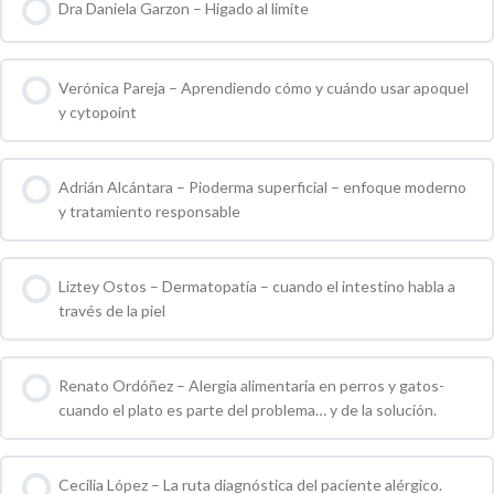
Dra Daniela Garzon – Higado al limite
0 % COMPLETO
0 / 0 pasos
Verónica Pareja – Aprendiendo cómo y cuándo usar apoquel
y cytopoint
0 % COMPLETO
0 / 0 pasos
Adrián Alcántara – Pioderma superficial – enfoque moderno
y tratamiento responsable
0 % COMPLETO
0 / 0 pasos
Liztey Ostos – Dermatopatía – cuando el intestino habla a
través de la piel
0 % COMPLETO
0 / 0 pasos
Renato Ordóñez – Alergia alimentaria en perros y gatos-
cuando el plato es parte del problema… y de la solución.
0 % COMPLETO
0 / 0 pasos
Cecilia López – La ruta diagnóstica del paciente alérgico.