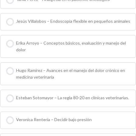
0 % COMPLETO
0 / 0 pasos
Jesús Villalobos – Endoscopia flexible en pequeños animales
0 % COMPLETO
0 / 0 pasos
Erika Arroyo – Conceptos básicos, evaluación y manejo del
dolor
0 % COMPLETO
0 / 0 pasos
Hugo Ramírez – Avances en el manejo del dolor crónico en
medicina veterinaria
0 % COMPLETO
0 / 0 pasos
Esteban Sotomayor – La regla 80-20 en clínicas veterinarias.
0 % COMPLETO
0 / 0 pasos
Veronica Rentería – Decidir bajo presión
0 % COMPLETO
0 / 0 pasos