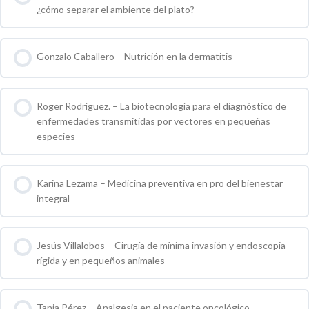
¿cómo separar el ambiente del plato?
0 % COMPLETO
0 / 0 pasos
Gonzalo Caballero – Nutrición en la dermatitis
0 % COMPLETO
0 / 0 pasos
Roger Rodríguez. – La biotecnología para el diagnóstico de
enfermedades transmitidas por vectores en pequeñas
especies
0 % COMPLETO
0 / 0 pasos
Karina Lezama – Medicina preventiva en pro del bienestar
integral
0 % COMPLETO
0 / 0 pasos
Jesús Villalobos – Cirugía de mínima invasión y endoscopia
rígida y en pequeños animales
0 % COMPLETO
0 / 0 pasos
Tania Pérez – Analgesia en el paciente oncológico