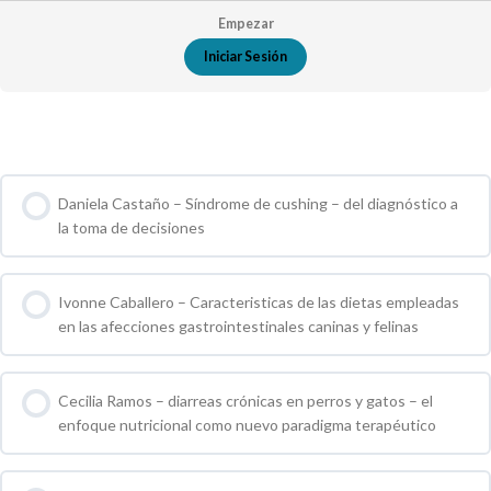
Empezar
Iniciar Sesión
Cursos de Grupo
Daniela Castaño – Síndrome de cushing – del diagnóstico a
la toma de decisiones
0 % COMPLETO
0 / 0 pasos
Ivonne Caballero – Caracteristicas de las dietas empleadas
en las afecciones gastrointestinales caninas y felinas
0 % COMPLETO
0 / 0 pasos
Cecilia Ramos – diarreas crónicas en perros y gatos – el
enfoque nutricional como nuevo paradigma terapéutico
0 % COMPLETO
0 / 0 pasos