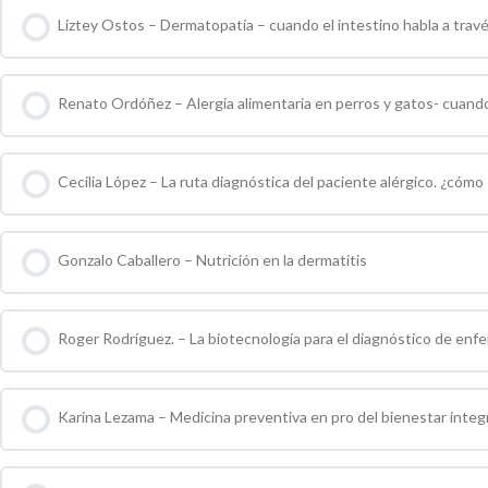
Liztey Ostos – Dermatopatía – cuando el intestino habla a través
0 % COMPLETO
0 / 0 pasos
Renato Ordóñez – Alergia alimentaria en perros y gatos- cuando 
0 % COMPLETO
0 / 0 pasos
Cecilia López – La ruta diagnóstica del paciente alérgico. ¿cómo
0 % COMPLETO
0 / 0 pasos
Gonzalo Caballero – Nutrición en la dermatitis
0 % COMPLETO
0 / 0 pasos
Roger Rodríguez. – La biotecnología para el diagnóstico de en
0 % COMPLETO
0 / 0 pasos
Karina Lezama – Medicina preventiva en pro del bienestar integr
0 % COMPLETO
0 / 0 pasos