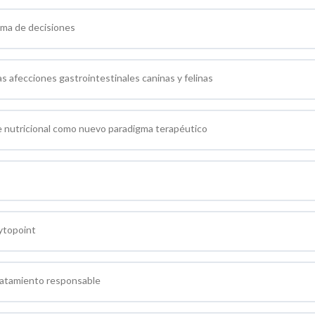
oma de decisiones
s afecciones gastrointestinales caninas y felinas
ue nutricional como nuevo paradigma terapéutico
ytopoint
ratamiento responsable