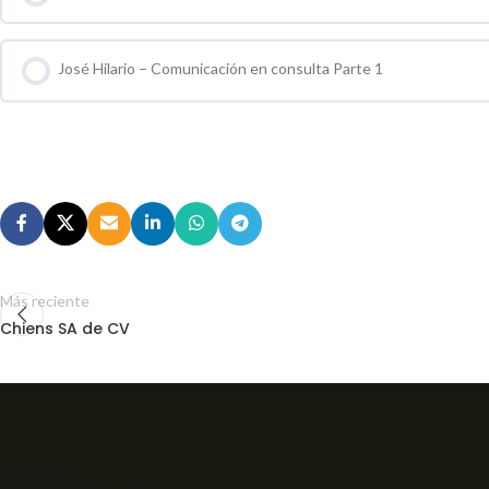
0 % COMPLETO
0 / 0 pasos
José Hilario – Comunicación en consulta Parte 1
0 % COMPLETO
0 / 0 pasos
Más reciente
Chiens SA de CV