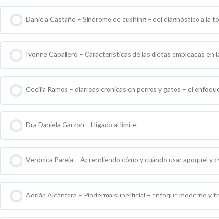
Daniela Castaño – Síndrome de cushing – del diagnóstico a la t
0 % COMPLETO
0 / 0 pasos
Ivonne Caballero – Caracteristicas de las dietas empleadas en la
0 % COMPLETO
0 / 0 pasos
Cecilia Ramos – diarreas crónicas en perros y gatos – el enfoq
0 % COMPLETO
0 / 0 pasos
Dra Daniela Garzon – Higado al limite
0 % COMPLETO
0 / 0 pasos
Verónica Pareja – Aprendiendo cómo y cuándo usar apoquel y c
0 % COMPLETO
0 / 0 pasos
Adrián Alcántara – Pioderma superficial – enfoque moderno y t
0 % COMPLETO
0 / 0 pasos