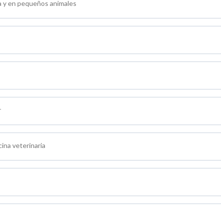
da y en pequeños animales
r
ina veterinaria