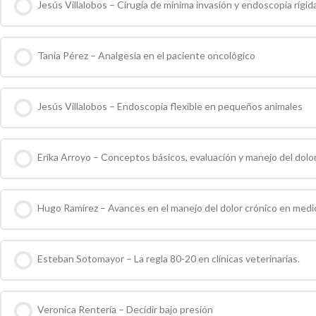
Jesús Villalobos – Cirugía de mínima invasión y endoscopia rígi
0 % COMPLETO
0 / 0 pasos
Tania Pérez – Analgesia en el paciente oncológico
0 % COMPLETO
0 / 0 pasos
Jesús Villalobos – Endoscopia flexible en pequeños animales
0 % COMPLETO
0 / 0 pasos
Erika Arroyo – Conceptos básicos, evaluación y manejo del dolo
0 % COMPLETO
0 / 0 pasos
Hugo Ramírez – Avances en el manejo del dolor crónico en medic
0 % COMPLETO
0 / 0 pasos
Esteban Sotomayor – La regla 80-20 en clínicas veterinarias.
0 % COMPLETO
0 / 0 pasos
Veronica Rentería – Decidir bajo presión