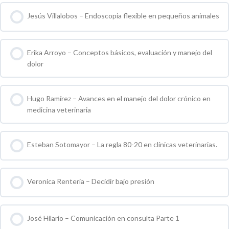
Jesús Villalobos – Endoscopia flexible en pequeños animales
0 % COMPLETO
0 / 0 pasos
Erika Arroyo – Conceptos básicos, evaluación y manejo del
dolor
0 % COMPLETO
0 / 0 pasos
Hugo Ramírez – Avances en el manejo del dolor crónico en
medicina veterinaria
0 % COMPLETO
0 / 0 pasos
Esteban Sotomayor – La regla 80-20 en clínicas veterinarias.
0 % COMPLETO
0 / 0 pasos
Veronica Rentería – Decidir bajo presión
0 % COMPLETO
0 / 0 pasos
José Hilario – Comunicación en consulta Parte 1