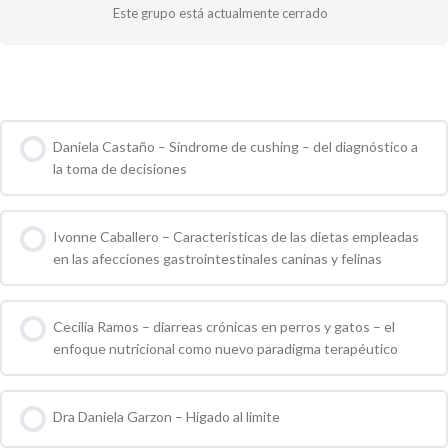
Este grupo está actualmente cerrado
Cursos de Grupo
Daniela Castaño – Síndrome de cushing – del diagnóstico a
la toma de decisiones
0 % COMPLETO
0 / 0 pasos
Ivonne Caballero – Caracteristicas de las dietas empleadas
en las afecciones gastrointestinales caninas y felinas
0 % COMPLETO
0 / 0 pasos
Cecilia Ramos – diarreas crónicas en perros y gatos – el
enfoque nutricional como nuevo paradigma terapéutico
0 % COMPLETO
0 / 0 pasos
Dra Daniela Garzon – Higado al limite