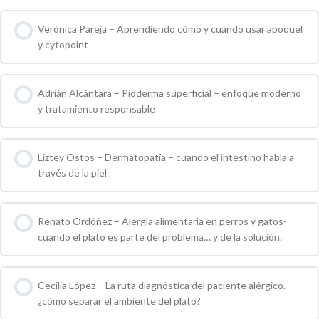
0 % COMPLETO
0 / 0 pasos
Verónica Pareja – Aprendiendo cómo y cuándo usar apoquel
y cytopoint
0 % COMPLETO
0 / 0 pasos
Adrián Alcántara – Pioderma superficial – enfoque moderno
y tratamiento responsable
0 % COMPLETO
0 / 0 pasos
Liztey Ostos – Dermatopatía – cuando el intestino habla a
través de la piel
0 % COMPLETO
0 / 0 pasos
Renato Ordóñez – Alergia alimentaria en perros y gatos-
cuando el plato es parte del problema… y de la solución.
0 % COMPLETO
0 / 0 pasos
Cecilia López – La ruta diagnóstica del paciente alérgico.
¿cómo separar el ambiente del plato?