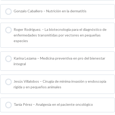
0 % COMPLETO
0 / 0 pasos
Gonzalo Caballero – Nutrición en la dermatitis
0 % COMPLETO
0 / 0 pasos
Roger Rodríguez. – La biotecnología para el diagnóstico de
enfermedades transmitidas por vectores en pequeñas
especies
0 % COMPLETO
0 / 0 pasos
Karina Lezama – Medicina preventiva en pro del bienestar
integral
0 % COMPLETO
0 / 0 pasos
Jesús Villalobos – Cirugía de mínima invasión y endoscopia
rígida y en pequeños animales
0 % COMPLETO
0 / 0 pasos
Tania Pérez – Analgesia en el paciente oncológico
0 % COMPLETO
0 / 0 pasos