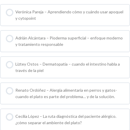
0 % COMPLETO
0 / 0 pasos
Verónica Pareja – Aprendiendo cómo y cuándo usar apoquel
y cytopoint
0 % COMPLETO
0 / 0 pasos
Adrián Alcántara – Pioderma superficial – enfoque moderno
y tratamiento responsable
0 % COMPLETO
0 / 0 pasos
Liztey Ostos – Dermatopatía – cuando el intestino habla a
través de la piel
0 % COMPLETO
0 / 0 pasos
Renato Ordóñez – Alergia alimentaria en perros y gatos-
cuando el plato es parte del problema… y de la solución.
0 % COMPLETO
0 / 0 pasos
Cecilia López – La ruta diagnóstica del paciente alérgico.
¿cómo separar el ambiente del plato?