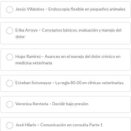
Jesús Villalobos – Endoscopia flexible en pequeños animales
0 % COMPLETO
0 / 0 pasos
Erika Arroyo – Conceptos básicos, evaluación y manejo del
dolor
0 % COMPLETO
0 / 0 pasos
Hugo Ramírez – Avances en el manejo del dolor crónico en
medicina veterinaria
0 % COMPLETO
0 / 0 pasos
Esteban Sotomayor – La regla 80-20 en clínicas veterinarias.
0 % COMPLETO
0 / 0 pasos
Veronica Rentería – Decidir bajo presión
0 % COMPLETO
0 / 0 pasos
José Hilario – Comunicación en consulta Parte 1