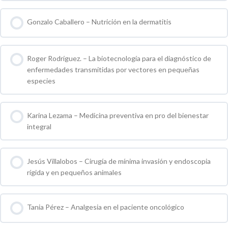
0 % COMPLETO
0 / 0 pasos
Gonzalo Caballero – Nutrición en la dermatitis
0 % COMPLETO
0 / 0 pasos
Roger Rodríguez. – La biotecnología para el diagnóstico de
enfermedades transmitidas por vectores en pequeñas
especies
0 % COMPLETO
0 / 0 pasos
Karina Lezama – Medicina preventiva en pro del bienestar
integral
0 % COMPLETO
0 / 0 pasos
Jesús Villalobos – Cirugía de mínima invasión y endoscopia
rígida y en pequeños animales
0 % COMPLETO
0 / 0 pasos
Tania Pérez – Analgesia en el paciente oncológico
0 % COMPLETO
0 / 0 pasos