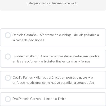
Este grupo está actualmente cerrado
Cursos de Grupo
Daniela Castaño – Síndrome de cushing – del diagnóstico a
la toma de decisiones
0 % COMPLETO
0 / 0 pasos
Ivonne Caballero – Caracteristicas de las dietas empleadas
en las afecciones gastrointestinales caninas y felinas
0 % COMPLETO
0 / 0 pasos
Cecilia Ramos – diarreas crónicas en perros y gatos – el
enfoque nutricional como nuevo paradigma terapéutico
0 % COMPLETO
0 / 0 pasos
Dra Daniela Garzon – Higado al limite